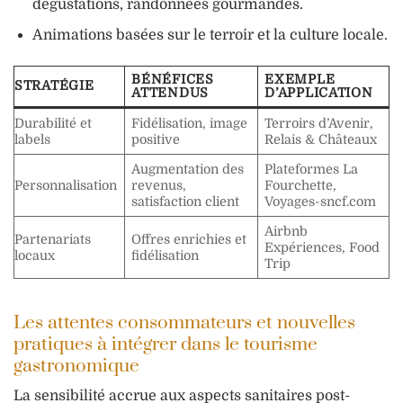
dégustations, randonnées gourmandes.
Animations basées sur le terroir et la culture locale.
BÉNÉFICES
EXEMPLE
STRATÉGIE
ATTENDUS
D’APPLICATION
Durabilité et
Fidélisation, image
Terroirs d’Avenir,
labels
positive
Relais & Châteaux
Augmentation des
Plateformes La
Personnalisation
revenus,
Fourchette,
satisfaction client
Voyages-sncf.com
Airbnb
Partenariats
Offres enrichies et
Expériences, Food
locaux
fidélisation
Trip
Les attentes consommateurs et nouvelles
pratiques à intégrer dans le tourisme
gastronomique
La sensibilité accrue aux aspects sanitaires post-