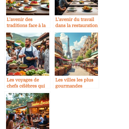
L’avenir des
L’avenir du travail
traditions face à la
dans la restauration
gastronomie
à l’ère de
moléculaire
l’automatisation
Les voyages de
Les villes les plus
chefs célèbres qui
gourmandes
inspirent les
d’Europe
tendances