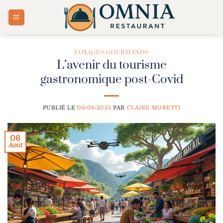
Passer
au
contenu
VOYAGES GOURMANDS
L’avenir du tourisme
gastronomique post-Covid
PUBLIÉ LE
06/08/2025
PAR
CLAIRE MORETTI
06
Août