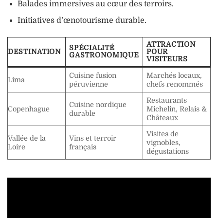
Balades immersives au cœur des terroirs.
Initiatives d’œnotourisme durable.
ATTRACTION
SPÉCIALITÉ
DESTINATION
POUR
GASTRONOMIQUE
VISITEURS
Cuisine fusion
Marchés locaux,
Lima
péruvienne
chefs renommés
Restaurants
Cuisine nordique
Copenhague
Michelin, Relais &
durable
Châteaux
Visites de
Vallée de la
Vins et terroir
vignobles,
Loire
français
dégustations