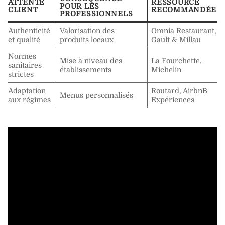
ATTENTE
RESSOURCE
POUR LES
CLIENT
RECOMMANDÉE
PROFESSIONNELS
Authenticité
Valorisation des
Omnia Restaurant,
et qualité
produits locaux
Gault & Millau
Normes
Mise à niveau des
La Fourchette,
sanitaires
établissements
Michelin
strictes
Adaptation
Routard, AirbnB
Menus personnalisés
aux régimes
Expériences