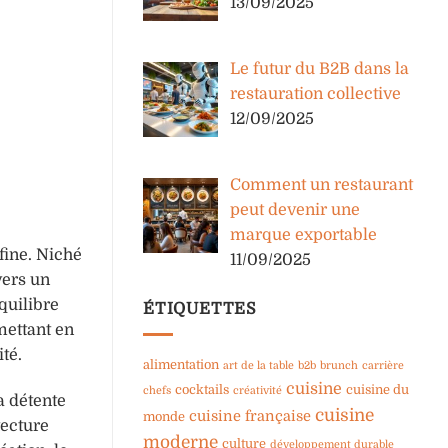
13/09/2025
Le futur du B2B dans la
restauration collective
12/09/2025
Comment un restaurant
peut devenir une
marque exportable
fine. Niché
11/09/2025
vers un
quilibre
ÉTIQUETTES
mettant en
té.
alimentation
art de la table
b2b
brunch
carrière
cuisine
cocktails
cuisine du
chefs
créativité
a détente
cuisine
cuisine française
monde
tecture
moderne
culture
développement durable