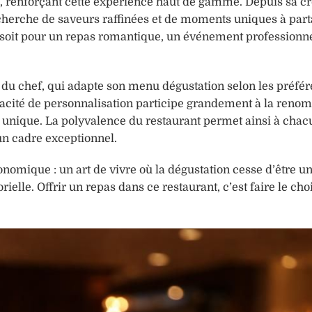
s, renforçant cette expérience haut de gamme. Depuis sa cré
echerche de saveurs raffinées et de moments uniques à part
e soit pour un repas romantique, un événement professionn
 du chef, qui adapte son menu dégustation selon les préfér
capacité de personnalisation participe grandement à la ren
s unique. La polyvalence du restaurant permet ainsi à chac
un cadre exceptionnel.
omique : un art de vivre où la dégustation cesse d’être u
lle. Offrir un repas dans ce restaurant, c’est faire le cho