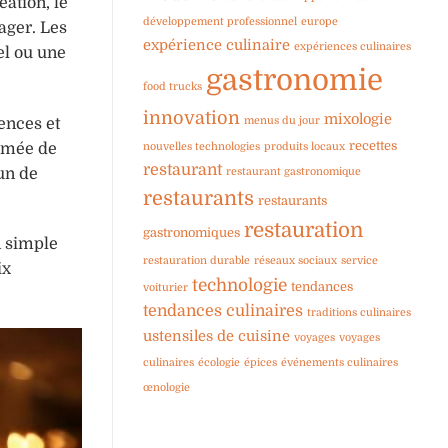
ation, le
développement professionnel
europe
ager. Les
expérience culinaire
expériences culinaires
el ou une
gastronomie
food trucks
innovation
mixologie
menus du jour
ences et
recettes
nouvelles technologies
produits locaux
ommée de
restaurant
restaurant gastronomique
un de
restaurants
restaurants
restauration
gastronomiques
n simple
restauration durable
réseaux sociaux
service
ix
technologie
tendances
voiturier
tendances culinaires
traditions culinaires
ustensiles de cuisine
voyages
voyages
culinaires
écologie
épices
événements culinaires
œnologie