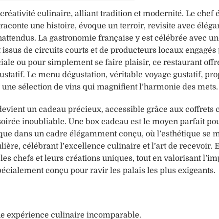
éativité culinaire, alliant tradition et modernité. Le chef 
raconte une histoire, évoque un terroir, revisite avec élég
inattendus. La gastronomie française y est célébrée avec un
t issus de circuits courts et de producteurs locaux engagés
le ou pour simplement se faire plaisir, ce restaurant offr
statif. Le menu dégustation, véritable voyage gustatif, pr
une sélection de vins qui magnifient l’harmonie des mets.
 devient un cadeau précieux, accessible grâce aux coffrets
 soirée inoubliable. Une box cadeau est le moyen parfait pou
que dans un cadre élégamment conçu, où l’esthétique se m
ière, célébrant l’excellence culinaire et l’art de recevoir. 
les chefs et leurs créations uniques, tout en valorisant l’i
ialement conçu pour ravir les palais les plus exigeants.
ne expérience culinaire incomparable.