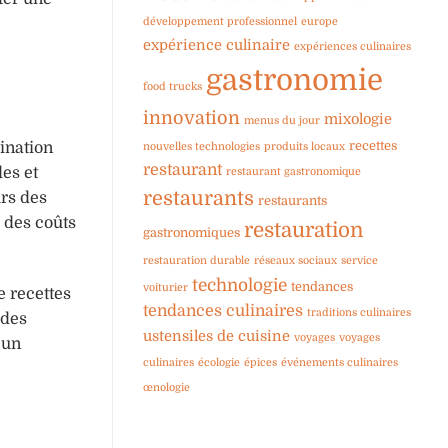
développement professionnel
europe
expérience culinaire
expériences culinaires
gastronomie
food trucks
innovation
mixologie
menus du jour
recettes
ination
nouvelles technologies
produits locaux
restaurant
des et
restaurant gastronomique
restaurants
urs des
restaurants
l des coûts
restauration
gastronomiques
restauration durable
réseaux sociaux
service
technologie
tendances
voiturier
 recettes
tendances culinaires
traditions culinaires
 des
ustensiles de cuisine
voyages
voyages
 un
culinaires
écologie
épices
événements culinaires
œnologie