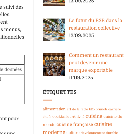
13/09/2025
e suivi des
lles.
Le futur du B2B dans la
ment
restauration collective
des menus,
12/09/2025
itionnelles
Comment un restaurant
peut devenir une
e de données
marque exportable
11/09/2025
l
ÉTIQUETTES
alimentation
art de la table
b2b
brunch
carrière
cuisine
cocktails
cuisine du
chefs
créativité
tant pour
cuisine
cuisine française
monde
moderne
culture
ter une
développement durable