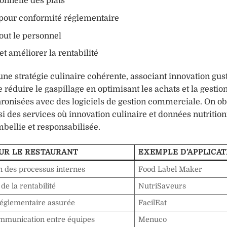
ionnelle des plats
s pour conformité réglementaire
out le personnel
et améliorer la rentabilité
’une stratégie culinaire cohérente, associant innovation gust
 réduire le gaspillage en optimisant les achats et la gestio
ronisées avec des logiciels de gestion commerciale. On o
i des services où innovation culinaire et données nutrition
bellie et responsabilisée.
UR LE RESTAURANT
EXEMPLE D’APPLICAT
on des processus internes
Food Label Maker
de la rentabilité
NutriSaveurs
églementaire assurée
FacilEat
ommunication entre équipes
Menuco