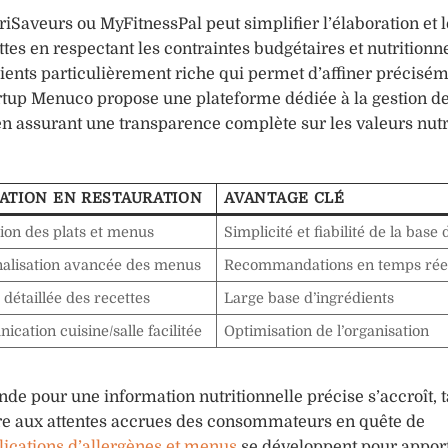
riSaveurs ou MyFitnessPal peut simplifier l’élaboration et l
tes en respectant les contraintes budgétaires et nutritionne
ents particulièrement riche qui permet d’affiner précisé
startup Menuco propose une plateforme dédiée à la gestion 
 en assurant une transparence complète sur les valeurs nutr
SATION EN RESTAURATION
AVANTAGE CLÉ
ion des plats et menus
Simplicité et fiabilité de la bas
alisation avancée des menus
Recommandations en temps rée
 détaillée des recettes
Large base d’ingrédients
cation cuisine/salle facilitée
Optimisation de l’organisation
de pour une information nutritionnelle précise s’accroît, 
re aux attentes accrues des consommateurs en quête de
lications d’allergènes et menus
se développent pour appor