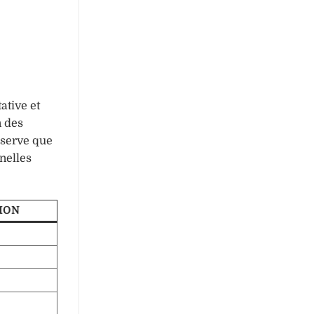
ative et
n des
bserve que
nelles
ION