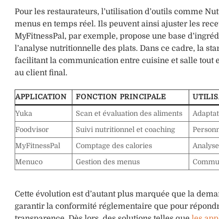
Pour les restaurateurs, l’utilisation d’outils comme Nut
menus en temps réel. Ils peuvent ainsi ajuster les recet
MyFitnessPal, par exemple, propose une base d’ingrédi
l’analyse nutritionnelle des plats. Dans ce cadre, la 
facilitant la communication entre cuisine et salle tout
au client final.
APPLICATION
FONCTION PRINCIPALE
UTILI
Yuka
Scan et évaluation des aliments
Adaptat
Foodvisor
Suivi nutritionnel et coaching
Personn
MyFitnessPal
Comptage des calories
Analyse
Menuco
Gestion des menus
Communi
Cette évolution est d’autant plus marquée que la deman
garantir la conformité réglementaire que pour répond
transparence. Dès lors, des solutions telles que
les app