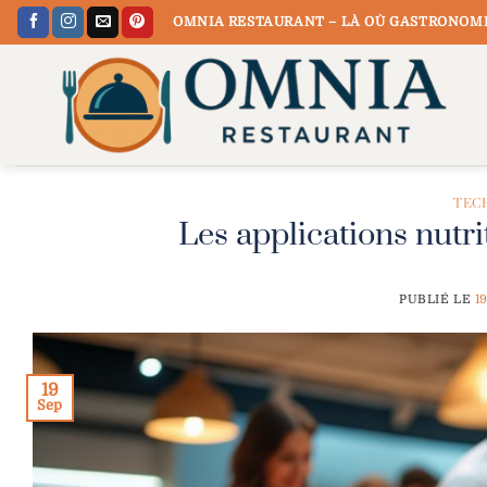
Passer
OMNIA RESTAURANT – LÀ OÙ GASTRONOMI
au
contenu
TEC
Les applications nutri
PUBLIÉ LE
1
19
Sep