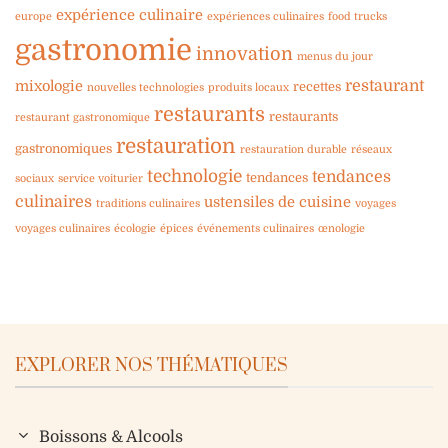
expérience culinaire
europe
expériences culinaires
food trucks
gastronomie
innovation
menus du jour
restaurant
mixologie
recettes
nouvelles technologies
produits locaux
restaurants
restaurants
restaurant gastronomique
restauration
gastronomiques
restauration durable
réseaux
technologie
tendances
tendances
sociaux
service voiturier
culinaires
ustensiles de cuisine
traditions culinaires
voyages
voyages culinaires
écologie
épices
événements culinaires
œnologie
EXPLORER NOS THÉMATIQUES
Boissons & Alcools