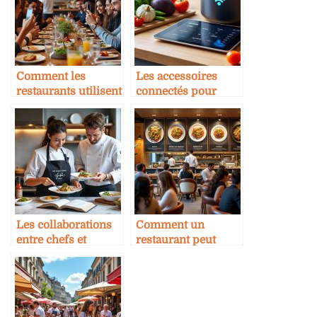
Comment les
Les accessoires
restaurants utilisent
connectés pour
l’influence
suivre ses recettes
marketing pour
croître
Les collaborations
Comment un
entre chefs et
restaurant peut
grandes marques
devenir une marque
internationales
exportable