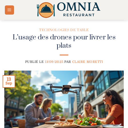
Passer
au
contenu
TECHNOLOGIES DE TABLE
L’usage des drones pour livrer les
plats
PUBLIÉ LE
13/09/2025
PAR
CLAIRE MORETTI
13
Sep