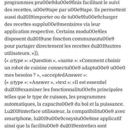
programmes pru00e9du00e9finis facilitant le suivi
des recettes, u00e9tape par u00e9tape. Ils permettent
aussi du2019importer ou de tu00e9lu00e9charger
des recettes supplu00e9mentaires via leur
application respective. Certains modu00e8les
disposent du2019une fonction communautu00e9
pour partager directement les recettes du2019autres
utilisateurs. »}},
{« @type »: »Question », »name »: »Comment choisir
un robot de cuisine connectu00e9 adaptu00e9 u00e0
mes besoins ? », »acceptedAnswer »:
{« @type »: »Answer », »text »: »Il est essentiel
du2019examiner les fonctionnalitu00e9s principales
telles que le type de cuisson, les programmes
automatiques, la capacitu00e9 du bol et la puissance.
Lu2019interface utilisateur, la compatibilitu00e9 avec
smartphone, lu2019u00e9cosystu00e8me applicatif
ainsi que la facilitu00e9 du2019entretien sont