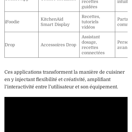
recettes
intuiti
guidées
Recettes,
KitchenAid
Partag
iFoodie
tutoriels
Smart Display
commu
vidéos
Assistant
dosage,
Person
Drop
Accessoires Drop
recettes
avancé
connectées
Ces applications transforment la manière de cuisiner
en y injectant flexibilité et créativité, amplifiant
l’interactivité entre l’utilisateur et son équipement.