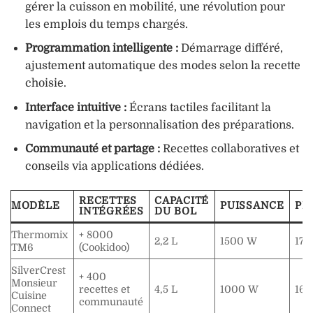
gérer la cuisson en mobilité, une révolution pour
les emplois du temps chargés.
Programmation intelligente :
Démarrage différé,
ajustement automatique des modes selon la recette
choisie.
Interface intuitive :
Écrans tactiles facilitant la
navigation et la personnalisation des préparations.
Communauté et partage :
Recettes collaboratives et
conseils via applications dédiées.
RECETTES
CAPACITÉ
MODÈLE
PUISSANCE
PR
INTÉGRÉES
DU BOL
Thermomix
+ 8000
2,2 L
1500 W
17
TM6
(Cookidoo)
SilverCrest
+ 400
Monsieur
recettes et
4,5 L
1000 W
16
Cuisine
communauté
Connect