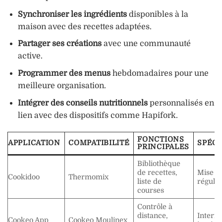
Synchroniser les ingrédients
disponibles à la
maison avec des recettes adaptées.
Partager ses créations
avec une communauté
active.
Programmer des menus
hebdomadaires pour une
meilleure organisation.
Intégrer des conseils nutritionnels
personnalisés en
lien avec des dispositifs comme Hapifork.
FONCTIONS
APPLICATION
COMPATIBILITÉ
SPÉCI
PRINCIPALES
Bibliothèque
de recettes,
Mise à 
Cookidoo
Thermomix
liste de
réguliè
courses
Contrôle à
distance,
Interfa
Cookeo App
Cookeo Moulinex