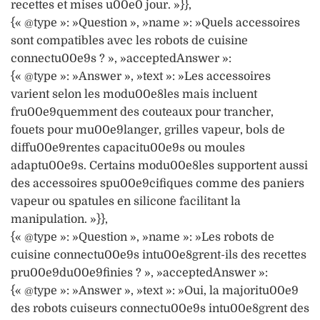
recettes et mises u00e0 jour. »}},
{« @type »: »Question », »name »: »Quels accessoires
sont compatibles avec les robots de cuisine
connectu00e9s ? », »acceptedAnswer »:
{« @type »: »Answer », »text »: »Les accessoires
varient selon les modu00e8les mais incluent
fru00e9quemment des couteaux pour trancher,
fouets pour mu00e9langer, grilles vapeur, bols de
diffu00e9rentes capacitu00e9s ou moules
adaptu00e9s. Certains modu00e8les supportent aussi
des accessoires spu00e9cifiques comme des paniers
vapeur ou spatules en silicone facilitant la
manipulation. »}},
{« @type »: »Question », »name »: »Les robots de
cuisine connectu00e9s intu00e8grent-ils des recettes
pru00e9du00e9finies ? », »acceptedAnswer »:
{« @type »: »Answer », »text »: »Oui, la majoritu00e9
des robots cuiseurs connectu00e9s intu00e8grent des