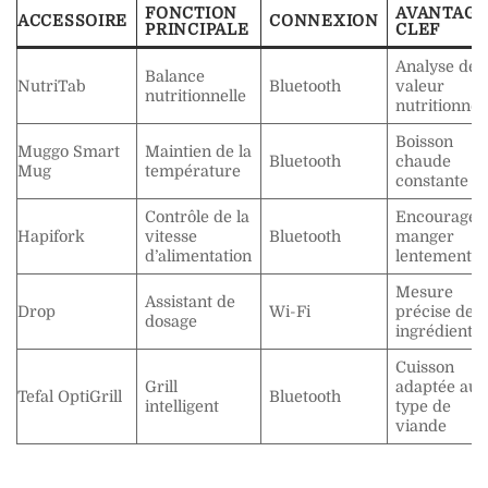
FONCTION
AVANTAGE
ACCESSOIRE
CONNEXION
PRINCIPALE
CLEF
Analyse de l
Balance
NutriTab
Bluetooth
valeur
nutritionnelle
nutritionnel
Boisson
Muggo Smart
Maintien de la
Bluetooth
chaude
Mug
température
constante
Contrôle de la
Encourage 
Hapifork
vitesse
Bluetooth
manger
d’alimentation
lentement
Mesure
Assistant de
Drop
Wi-Fi
précise des
dosage
ingrédients
Cuisson
Grill
adaptée au
Tefal OptiGrill
Bluetooth
intelligent
type de
viande