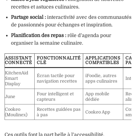
recettes et astuces culinaires.
Partage social :
interactivité avec des communautés
de passionnés pour échanges et inspiration.
Planification des repas :
rôle d’agenda pour
organiser la semaine culinaire.
ASSISTANT
FONCTIONNALITÉ
APPLICATIONS
CAR
CONNECTÉ
CLÉ
COMPATIBLES
PAR
KitchenAid
Écran tactile pour
iFoodie, autres
Smart
Intég
navigation recettes
apps culinaires
Display
Four intelligent et
App mobile
Reco
June
capteurs
dédiée
alim
Cookeo
Recettes guidées pas
Cont
Cookeo App
(Moulinex)
à pas
smar
Ces outils font la part belle à l’accessibilité,