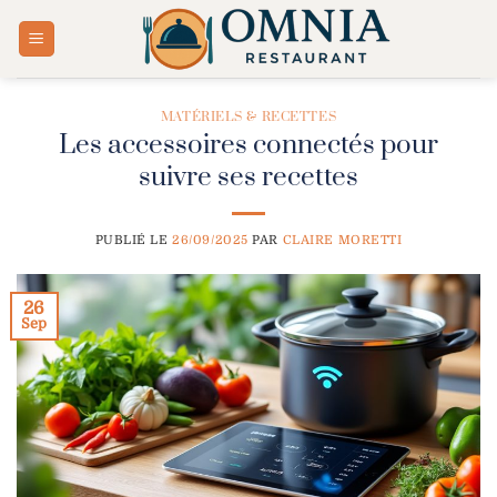
Passer
au
contenu
MATÉRIELS & RECETTES
Les accessoires connectés pour
suivre ses recettes
PUBLIÉ LE
26/09/2025
PAR
CLAIRE MORETTI
26
Sep