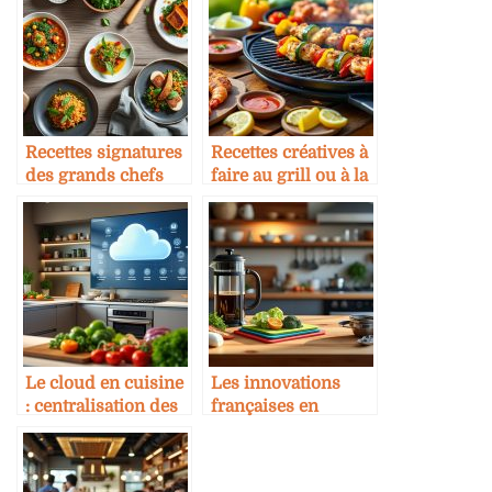
Recettes signatures
Recettes créatives à
des grands chefs
faire au grill ou à la
avec matériel
plancha
minimaliste
Le cloud en cuisine
Les innovations
: centralisation des
françaises en
recettes
ustensiles de
cuisine