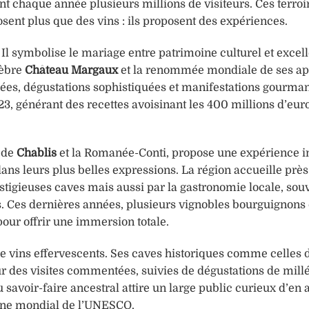
ent chaque année plusieurs millions de visiteurs. Ces terroi
osent plus que des vins : ils proposent des expériences.
. Il symbolise le mariage entre patrimoine culturel et excel
lèbre
Château Margaux
et la renommée mondiale de ses ap
dées, dégustations sophistiquées et manifestations gourma
23, générant des recettes avoisinant les 400 millions d’eur
x de
Chablis
et la Romanée-Conti, propose une expérience in
dans leurs plus belles expressions. La région accueille près
restigieuses caves mais aussi par la gastronomie locale, so
ns. Ces dernières années, plusieurs vignobles bourguignons 
our offrir une immersion totale.
e vins effervescents. Ses caves historiques comme celles 
r des visites commentées, suivies de dégustations de mil
u savoir-faire ancestral attire un large public curieux d’en
oine mondial de l’UNESCO.