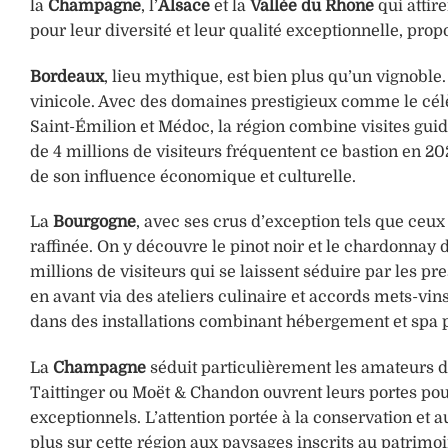
la
Champagne
, l’
Alsace
et la
Vallée du Rhône
qui attir
pour leur diversité et leur qualité exceptionnelle, prop
Bordeaux
, lieu mythique, est bien plus qu’un vignoble
vinicole. Avec des domaines prestigieux comme le cé
Saint-Émilion et Médoc, la région combine visites gui
de 4 millions de visiteurs fréquentent ce bastion en 20
de son influence économique et culturelle.
La
Bourgogne
, avec ses crus d’exception tels que ceu
raffinée. On y découvre le pinot noir et le chardonnay 
millions de visiteurs qui se laissent séduire par les p
en avant via des ateliers culinaire et accords mets-vi
dans des installations combinant hébergement et spa p
La
Champagne
séduit particulièrement les amateurs d
Taittinger ou Moët & Chandon ouvrent leurs portes pou
exceptionnels. L’attention portée à la conservation et a
plus sur cette région aux paysages inscrits au patrim