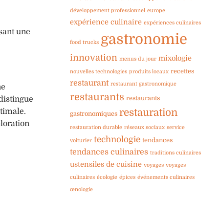
développement professionnel
europe
expérience culinaire
expériences culinaires
ssant une
gastronomie
food trucks
innovation
mixologie
menus du jour
recettes
nouvelles technologies
produits locaux
restaurant
restaurant gastronomique
ne
restaurants
restaurants
 distingue
restauration
timale.
gastronomiques
ploration
restauration durable
réseaux sociaux
service
technologie
tendances
voiturier
tendances culinaires
traditions culinaires
ustensiles de cuisine
voyages
voyages
culinaires
écologie
épices
événements culinaires
œnologie