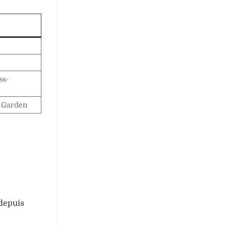
ss-
V Garden
 depuis