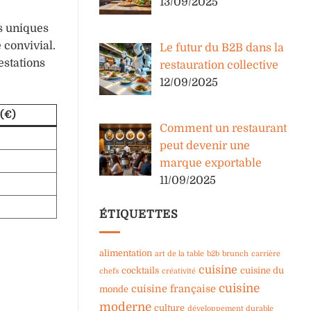
13/09/2025
s uniques
 convivial.
Le futur du B2B dans la
estations
restauration collective
12/09/2025
(€)
Comment un restaurant
peut devenir une
marque exportable
11/09/2025
ÉTIQUETTES
alimentation
art de la table
b2b
brunch
carrière
cuisine
cocktails
cuisine du
chefs
créativité
cuisine
cuisine française
monde
moderne
culture
développement durable