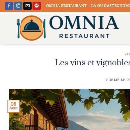
Passer
OMNIA RESTAURANT – LÀ OÙ GASTRONOMI
au
contenu
VO
Les vins et vignobl
PUBLIÉ LE
0
05
Août