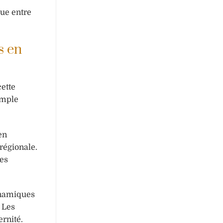
ue entre
s en
ette
imple
en
régionale.
ies
dynamiques
 Les
rnité.