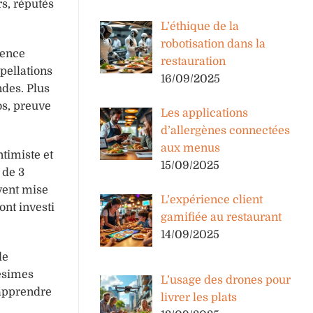
rs, réputés
L’éthique de la
robotisation dans la
lence
restauration
pellations
16/09/2025
ndes. Plus
os, preuve
Les applications
d’allergènes connectées
aux menus
timiste et
15/09/2025
 de 3
uvent mise
L’expérience client
ont investi
gamifiée au restaurant
14/09/2025
de
lésimes
L’usage des drones pour
 apprendre
livrer les plats