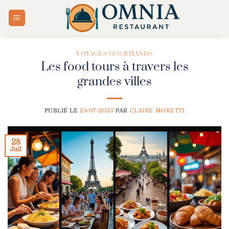
Passer
au
contenu
VOYAGES GOURMANDS
Les food tours à travers les
grandes villes
PUBLIÉ LE
28/07/2025
PAR
CLAIRE MORETTI
28
Juil