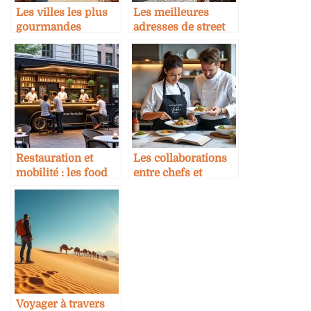
Les villes les plus
Les meilleures
gourmandes
adresses de street
d’Europe
food en Europe
Restauration et
Les collaborations
mobilité : les food
entre chefs et
trucks en version
grandes marques
premium
internationales
Voyager à travers