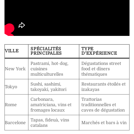
SPÉCIALITÉS
TYPE
VILLE
PRINCIPALES
D’EXPÉRIENCE
Pastrami, hot-dog,
Dégustations street
New York
cuisines
food et dîners
multiculturelles
thématiques
Sushi, sashimi,
Restaurants étoilés et
Tokyo
takoyaki, yakitori
izakayas
Carbonara,
Trattorias
Rome
amatriciana, vins et
traditionnelles et
fromages locaux
caves de dégustation
Tapas, fideuà, vins
Barcelone
Marchés et bars à vin
catalans