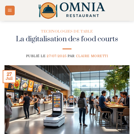
Passer
au
contenu
TECHNOLOGIES DE TABLE
La digitalisation des food courts
PUBLIÉ LE
27/07/2025
PAR
CLAIRE MORETTI
27
Juil