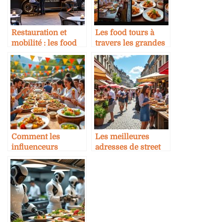
Restauration et
Les food tours à
mobilité : les food
travers les grandes
trucks en version
villes
premium
Comment les
Les meilleures
influenceurs
adresses de street
transforment les
food en Europe
événements food