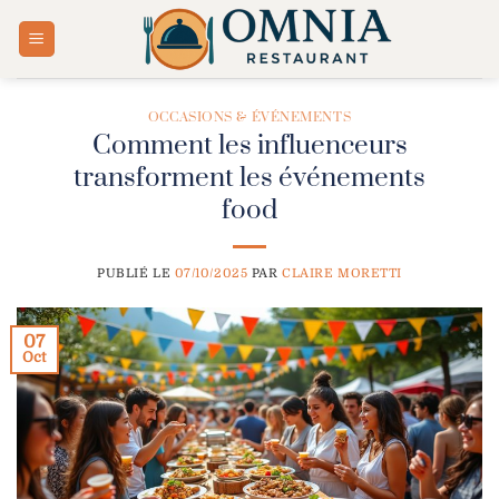
Passer
au
contenu
OCCASIONS & ÉVÉNEMENTS
Comment les influenceurs
transforment les événements
food
PUBLIÉ LE
07/10/2025
PAR
CLAIRE MORETTI
07
Oct