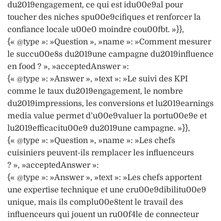
du2019engagement, ce qui est idu00e9al pour
toucher des niches spu00e9cifiques et renforcer la
confiance locale u00e0 moindre cou00fbt. »}},
{« @type »: »Question », »name »: »Comment mesurer
le succu00e8s du2019une campagne du2019influence
en food ? », »acceptedAnswer »:
{« @type »: »Answer », »text »: »Le suivi des KPI
comme le taux du2019engagement, le nombre
du2019impressions, les conversions et lu2019earnings
media value permet d’u00e9valuer la portu00e9e et
lu2019efficacitu00e9 du2019une campagne. »}},
{« @type »: »Question », »name »: »Les chefs
cuisiniers peuvent-ils remplacer les influenceurs
? », »acceptedAnswer »:
{« @type »: »Answer », »text »: »Les chefs apportent
une expertise technique et une cru00e9dibilitu00e9
unique, mais ils complu00e8tent le travail des
influenceurs qui jouent un ru00f4le de connecteur