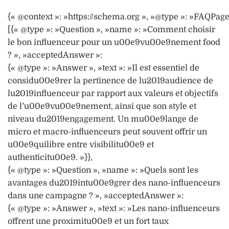
{« @context »: »https://schema.org », »@type »: »FAQPage
[{« @type »: »Question », »name »: »Comment choisir
le bon influenceur pour un u00e9vu00e9nement food
? », »acceptedAnswer »:
{« @type »: »Answer », »text »: »Il est essentiel de
considu00e9rer la pertinence de lu2019audience de
lu2019influenceur par rapport aux valeurs et objectifs
de l’u00e9vu00e9nement, ainsi que son style et
niveau du2019engagement. Un mu00e9lange de
micro et macro-influenceurs peut souvent offrir un
u00e9quilibre entre visibilitu00e9 et
authenticitu00e9. »}},
{« @type »: »Question », »name »: »Quels sont les
avantages du2019intu00e9grer des nano-influenceurs
dans une campagne ? », »acceptedAnswer »:
{« @type »: »Answer », »text »: »Les nano-influenceurs
offrent une proximitu00e9 et un fort taux