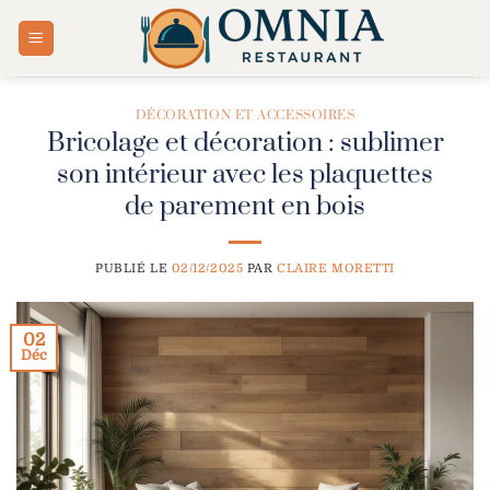
Passer
au
contenu
DÉCORATION ET ACCESSOIRES
Bricolage et décoration : sublimer
son intérieur avec les plaquettes
de parement en bois
PUBLIÉ LE
02/12/2025
PAR
CLAIRE MORETTI
02
Déc