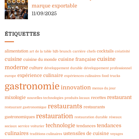
marque exportable
11/09/2025
ÉTIQUETTES
alimentation
cocktails
art de la table
b2b
brunch
carrière
chefs
créativité
cuisine
cuisine
cuisine française
cuisine du monde
moderne
culture
développement durable
développement professionnel
expérience culinaire
europe
expériences culinaires
food trucks
gastronomie
innovation
menus du jour
restaurant
mixologie
recettes
nouvelles technologies
produits locaux
restaurants
restaurants
restaurant gastronomique
restauration
gastronomiques
restauration durable
réseaux
technologie
tendances
tendances
sociaux
service voiturier
culinaires
ustensiles de cuisine
traditions culinaires
voyages