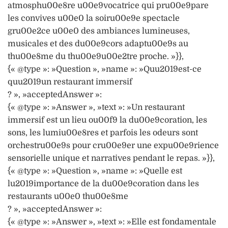
atmosphu00e8re u00e9vocatrice qui pru00e9pare
les convives u00e0 la soiru00e9e spectacle
gru00e2ce u00e0 des ambiances lumineuses,
musicales et des du00e9cors adaptu00e9s au
thu00e8me du thu00e9u00e2tre proche. »}},
{« @type »: »Question », »name »: »Quu2019est-ce
quu2019un restaurant immersif
? », »acceptedAnswer »:
{« @type »: »Answer », »text »: »Un restaurant
immersif est un lieu ou00f9 la du00e9coration, les
sons, les lumiu00e8res et parfois les odeurs sont
orchestru00e9s pour cru00e9er une expu00e9rience
sensorielle unique et narratives pendant le repas. »}},
{« @type »: »Question », »name »: »Quelle est
lu2019importance de la du00e9coration dans les
restaurants u00e0 thu00e8me
? », »acceptedAnswer »:
{« @type »: »Answer », »text »: »Elle est fondamentale