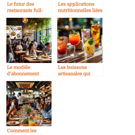
Le futur des
Les applications
restaurants full-
nutritionnelles liées
tech
aux restaurants
Le modèle
Les boissons
d’abonnement
artisanales qui
appliqué aux
montent dans les
restaurants : utopie
restaurants
ou réalité ?
Comment les