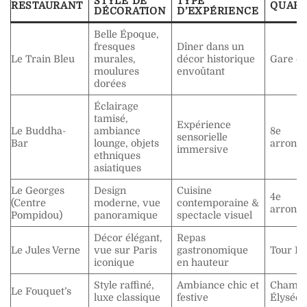
STYLE DE
TYPE
RESTAURANT
QUART
DÉCORATION
D’EXPÉRIENCE
Belle Époque,
fresques
Dîner dans un
Le Train Bleu
murales,
décor historique
Gare de
moulures
envoûtant
dorées
Éclairage
tamisé,
Expérience
Le Buddha-
ambiance
8e
sensorielle
Bar
lounge, objets
arrond
immersive
ethniques
asiatiques
Le Georges
Design
Cuisine
4e
(Centre
moderne, vue
contemporaine &
arrond
Pompidou)
panoramique
spectacle visuel
Décor élégant,
Repas
Le Jules Verne
vue sur Paris
gastronomique
Tour Eif
iconique
en hauteur
Style raffiné,
Ambiance chic et
Champ
Le Fouquet’s
luxe classique
festive
Élysées