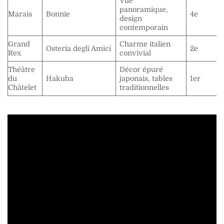
Vue
panoramique,
Marais
Bonnie
4e
design
contemporain
Grand
Charme italien
Osteria degli Amici
2e
Rex
convivial
Théâtre
Décor épuré
du
Hakuba
japonais, tables
1er
Châtelet
traditionnelles