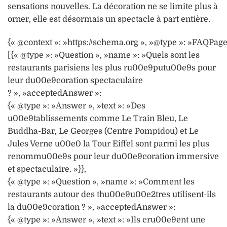
sensations nouvelles. La décoration ne se limite plus à
orner, elle est désormais un spectacle à part entière.
{« @context »: »https://schema.org », »@type »: »FAQPage
[{« @type »: »Question », »name »: »Quels sont les
restaurants parisiens les plus ru00e9putu00e9s pour
leur du00e9coration spectaculaire
? », »acceptedAnswer »:
{« @type »: »Answer », »text »: »Des
u00e9tablissements comme Le Train Bleu, Le
Buddha-Bar, Le Georges (Centre Pompidou) et Le
Jules Verne u00e0 la Tour Eiffel sont parmi les plus
renommu00e9s pour leur du00e9coration immersive
et spectaculaire. »}},
{« @type »: »Question », »name »: »Comment les
restaurants autour des thu00e9u00e2tres utilisent-ils
la du00e9coration ? », »acceptedAnswer »:
{« @type »: »Answer », »text »: »Ils cru00e9ent une