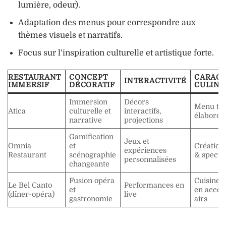
lumière, odeur).
Adaptation des menus pour correspondre aux
thèmes visuels et narratifs.
Focus sur l’inspiration culturelle et artistique forte.
RESTAURANT
CONCEPT
CARACT
INTERACTIVITÉ
IMMERSIF
DÉCORATIF
CULINA
Immersion
Décors
Menu th
Atica
culturelle et
interactifs,
élaboré
narrative
projections
Gamification
Jeux et
Omnia
et
Création
expériences
Restaurant
scénographie
& specta
personnalisées
changeante
Fusion opéra
Cuisine f
Le Bel Canto
Performances en
et
en accor
(dîner-opéra)
live
gastronomie
airs