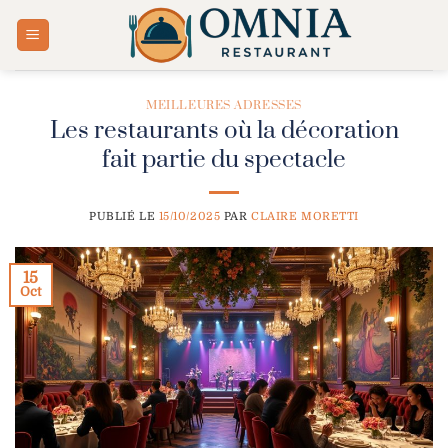
Passer
au
contenu
MEILLEURES ADRESSES
Les restaurants où la décoration
fait partie du spectacle
PUBLIÉ LE
15/10/2025
PAR
CLAIRE MORETTI
15
Oct