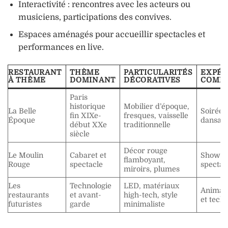
Interactivité : rencontres avec les acteurs ou
musiciens, participations des convives.
Espaces aménagés pour accueillir spectacles et
performances en live.
RESTAURANT
THÈME
PARTICULARITÉS
EXPÉR
À THÈME
DOMINANT
DÉCORATIVES
COMP
Paris
historique
Mobilier d’époque,
La Belle
Soirées
fin XIXe-
fresques, vaisselle
Époque
dansan
début XXe
traditionnelle
siècle
Décor rouge
Le Moulin
Cabaret et
Shows e
flamboyant,
Rouge
spectacle
spectac
miroirs, plumes
Les
Technologie
LED, matériaux
Animati
restaurants
et avant-
high-tech, style
et tech
futuristes
garde
minimaliste