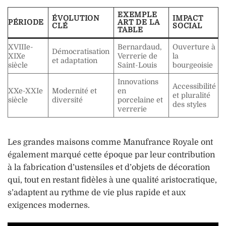
EXEMPLE
ÉVOLUTION
IMPACT
PÉRIODE
ART DE LA
CLÉ
SOCIAL
TABLE
XVIIIe-
Bernardaud,
Ouverture à
Démocratisation
XIXe
Verrerie de
la
et adaptation
siècle
Saint-Louis
bourgeoisie
Innovations
Accessibilité
XXe-XXIe
Modernité et
en
et pluralité
siècle
diversité
porcelaine et
des styles
verrerie
Les grandes maisons comme Manufrance Royale ont
également marqué cette époque par leur contribution
à la fabrication d’ustensiles et d’objets de décoration
qui, tout en restant fidèles à une qualité aristocratique,
s’adaptent au rythme de vie plus rapide et aux
exigences modernes.