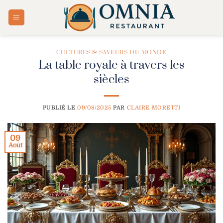
Passer
au
contenu
CULTURES & SAVEURS DU MONDE
La table royale à travers les
siècles
PUBLIÉ LE
09/08/2025
PAR
CLAIRE MORETTI
09
Août