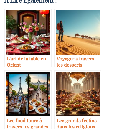
A Lire Également :
L’art de la table en
Voyager à travers
Orient
les desserts
emblématiques
Les food tours à
Les grands festins
travers les grandes
dans les religions