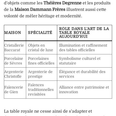
d’objets comme les
Théières Degrenne
et les produits
de la
Maison Dammann Frères
illustrent aussi cette
volonté de mêler héritage et modernité.
RÔLE DANS L’ART DE LA
MAISON
SPÉCIALITÉ
TABLE ROYALE
AUJOURD’HUI
Cristallerie
Objets en
Illumination et raffinement
Baccarat
cristal de luxe
des tables officielles
Porcelaine
Porcelaines
Symbolisme culturel et
de Sèvres
fines officielles
statutaire
Argenterie
Argenterie de
Élégance et durabilité des
Christofle
prestige
services
Faïences
Faïencerie
Alliance entre patrimoine et
traditionnelles
de Gien
innovation
revisitées
La table royale ne cesse ainsi de s’adapter et