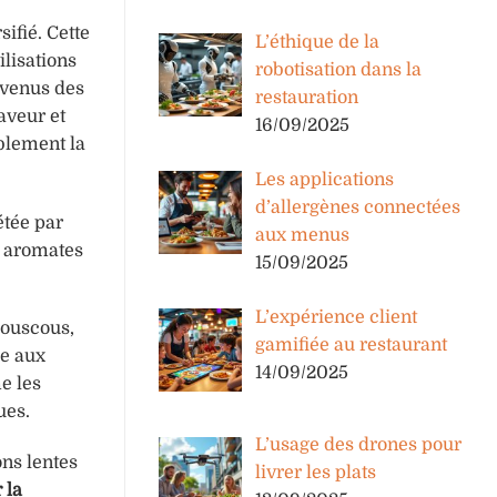
ifié. Cette
L’éthique de la
ilisations
robotisation dans la
evenus des
restauration
aveur et
16/09/2025
ablement la
Les applications
d’allergènes connectées
étée par
aux menus
s aromates
15/09/2025
L’expérience client
couscous,
gamifiée au restaurant
ce aux
14/09/2025
e les
ues.
L’usage des drones pour
ons lentes
livrer les plats
 la