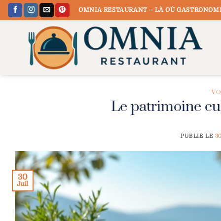
Passer
OMNIA RESTAURANT – LÀ OÙ GASTRONOMI
au
contenu
VO
Le patrimoine cu
PUBLIÉ LE
3
30
Juil