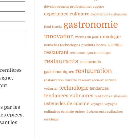
développement professionnel
europe
expérience culinaire
expériences culinaires
gastronomie
food trucks
innovation
mixologie
menus du jour
recettes
nouvelles technologies
produits locaux
restaurant
restaurant gastronomique
restaurants
restaurants
restauration
premières
gastronomiques
vigne,
restauration durable
réseaux sociaux
service
ant
technologie
tendances
voiturier
tendances culinaires
traditions culinaires
ustensiles de cuisine
voyages
voyages
s par les
culinaires
écologie
épices
événements culinaires
es épices,
œnologie
sant les