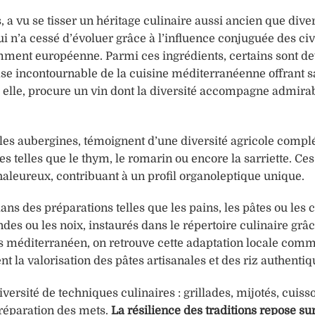
a vu se tisser un héritage culinaire aussi ancien que divers
i n’a cessé d’évoluer grâce à l’influence conjuguée des civ
mment européenne. Parmi ces ingrédients, certains sont d
base incontournable de la cuisine méditerranéenne offrant s
 à elle, procure un vin dont la diversité accompagne admir
 les aubergines, témoignent d’une diversité agricole compl
es telles que le thym, le romarin ou encore la sarriette. Ce
haleureux, contribuant à un profil organoleptique unique.
ans des préparations telles que les pains, les pâtes ou les 
s ou les noix, instaurés dans le répertoire culinaire grâ
méditerranéen, on retrouve cette adaptation locale comm
t la valorisation des pâtes artisanales et des riz authentiq
ersité de techniques culinaires : grillades, mijotés, cuiss
préparation des mets.
La résilience des traditions repose sur