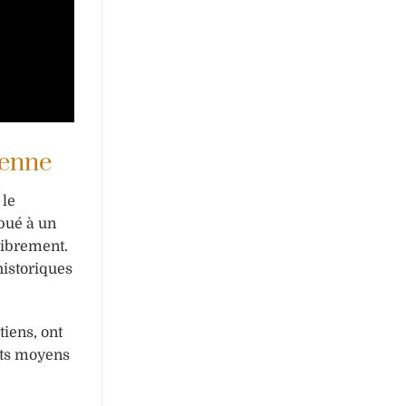
éenne
 le
ibué à un
librement.
historiques
tiens, ont
ents moyens