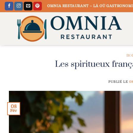
Passer
OMNIA RESTAURANT – LÀ OÙ GASTRONOMI
au
contenu
BO
Les spiritueux fran
PUBLIÉ LE
0
08
Fév