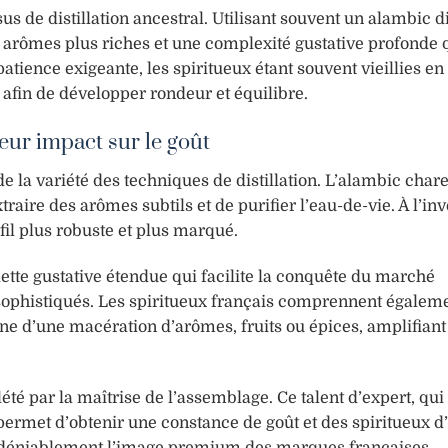
s de distillation ancestral. Utilisant souvent un alambic di
s arômes plus riches et une complexité gustative profonde q
ience exigeante, les spiritueux étant souvent vieillies en 
afin de développer rondeur et équilibre.
leur impact sur le goût
de la variété des techniques de distillation. L’alambic char
raire des arômes subtils et de purifier l’eau-de-vie. À l’inv
il plus robuste et plus marqué.
tte gustative étendue qui facilite la conquête du marché
t sophistiqués. Les spiritueux français comprennent égalem
gne d’une macération d’arômes, fruits ou épices, amplifiant
été par la maîtrise de l’assemblage. Ce talent d’expert, qui
permet d’obtenir une constance de goût et des spiritueux d
indéniablement l’image premium des marques françaises.