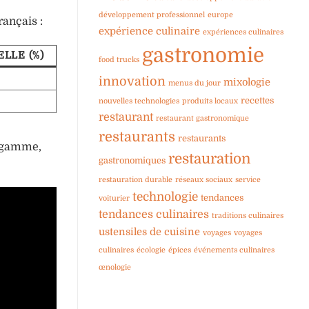
développement professionnel
europe
rançais :
expérience culinaire
expériences culinaires
gastronomie
LLE (%)
food trucks
innovation
mixologie
menus du jour
recettes
nouvelles technologies
produits locaux
restaurant
restaurant gastronomique
restaurants
restaurants
e gamme,
restauration
gastronomiques
restauration durable
réseaux sociaux
service
technologie
tendances
voiturier
tendances culinaires
traditions culinaires
ustensiles de cuisine
voyages
voyages
culinaires
écologie
épices
événements culinaires
œnologie