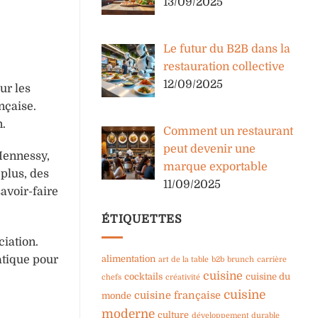
13/09/2025
Le futur du B2B dans la
restauration collective
12/09/2025
ur les
nçaise.
n.
Comment un restaurant
peut devenir une
Hennessy,
marque exportable
plus, des
11/09/2025
avoir-faire
ÉTIQUETTES
ciation.
alimentation
atique pour
art de la table
b2b
brunch
carrière
cuisine
cocktails
cuisine du
chefs
créativité
cuisine
cuisine française
monde
moderne
culture
développement durable