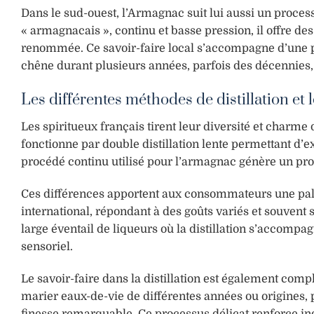
Dans le sud-ouest, l’Armagnac suit lui aussi un processu
« armagnacais », continu et basse pression, il offre de
renommée. Ce savoir-faire local s’accompagne d’une pat
chêne durant plusieurs années, parfois des décennies, 
Les différentes méthodes de distillation et 
Les spiritueux français tirent leur diversité et charme 
fonctionne par double distillation lente permettant d’ext
procédé continu utilisé pour l’armagnac génère un prof
Ces différences apportent aux consommateurs une pale
international, répondant à des goûts variés et souven
large éventail de liqueurs où la distillation s’accompa
sensoriel.
Le savoir-faire dans la distillation est également compl
marier eaux-de-vie de différentes années ou origines, 
finesse remarquable. Ce processus délicat renforce 