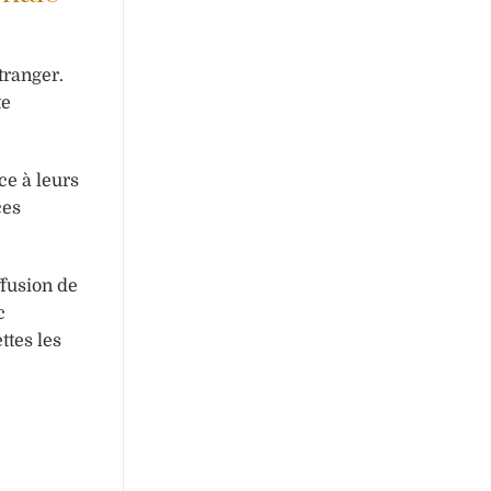
tranger.
te
e à leurs
ces
ffusion de
c
ttes les