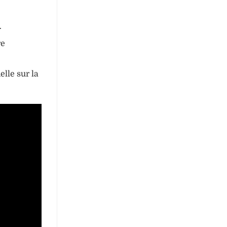
.
re
lle sur la