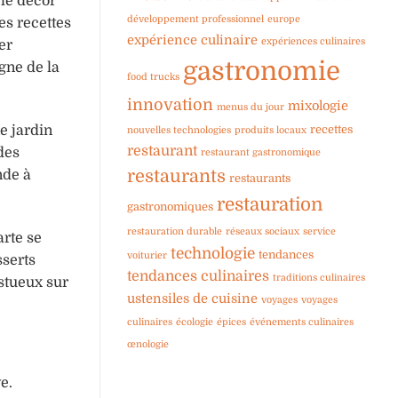
le décor
développement professionnel
europe
es recettes
expérience culinaire
expériences culinaires
er
gastronomie
gne de la
food trucks
innovation
mixologie
menus du jour
recettes
e jardin
nouvelles technologies
produits locaux
restaurant
des
restaurant gastronomique
restaurants
nde à
restaurants
restauration
gastronomiques
restauration durable
réseaux sociaux
service
arte se
technologie
tendances
voiturier
sserts
tendances culinaires
traditions culinaires
stueux sur
ustensiles de cuisine
voyages
voyages
culinaires
écologie
épices
événements culinaires
œnologie
e.