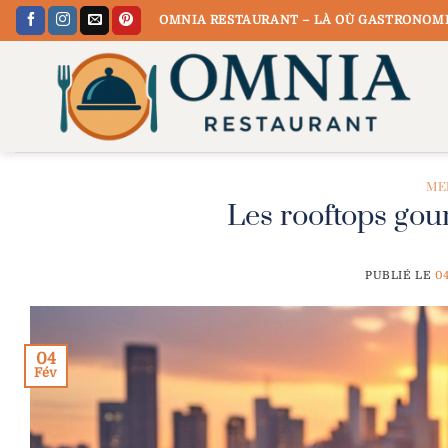
Passer
OMNIA RESTAURANT – LÀ OÙ GASTRONOMI
au
contenu
ME
Les rooftops go
PUBLIÉ LE
0
04
Fév