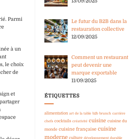
13/09/2025
rié. Parmi
Le futur du B2B dans la
re
restauration collective
12/09/2025
inée à un
ant
Comment un restaurant
, le choix
peut devenir une
ucher de
marque exportable
11/09/2025
sign et
ÉTIQUETTES
 partager
n
alimentation
art de la table
b2b
brunch
carrière
 espace
cuisine
cocktails
cuisine du
chefs
créativité
cuisine
cuisine française
monde
moderne
culture
développement durable