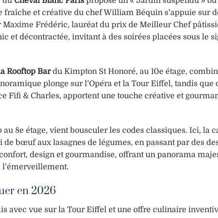
e du
Cheval Blanc Paris
propose un « Jardin suspendu » où 
ne fraîche et créative du chef William Béquin s’appuie sur d
r Maxime Frédéric, lauréat du prix de Meilleur Chef pâtissi
 et décontractée, invitant à des soirées placées sous le si
a Rooftop Bar
du Kimpton St Honoré, au 10e étage, combin
anoramique plonge sur l’Opéra et la Tour Eiffel, tandis que 
e Fifi & Charles, apportent une touche créative et gourma
 au 8e étage, vient bousculer les codes classiques. Ici, la c
i de bœuf aux lasagnes de légumes, en passant par des de
i confort, design et gourmandise, offrant un panorama maje
 à l’émerveillement.
quer en 2026
 avec vue sur la Tour Eiffel et une offre culinaire inventiv