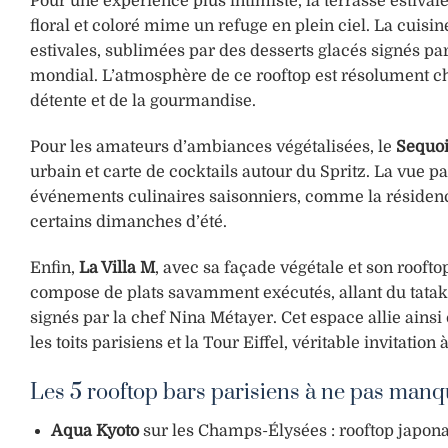
Pour une expérience plus intimiste, la terrasse estival
floral et coloré mime un refuge en plein ciel. La cuisi
estivales, sublimées par des desserts glacés signés pa
mondial. L’atmosphère de ce rooftop est résolument chic
détente et de la gourmandise.
Pour les amateurs d’ambiances végétalisées, le
Sequoi
urbain et carte de cocktails autour du Spritz. La vue p
événements culinaires saisonniers, comme la résidenc
certains dimanches d’été.
Enfin,
La Villa M
, avec sa façade végétale et son rooftop
compose de plats savamment exécutés, allant du tatak
signés par la chef Nina Métayer. Cet espace allie ains
les toits parisiens et la Tour Eiffel, véritable invitation
Les 5 rooftop bars parisiens à ne pas man
Aqua Kyoto
sur les Champs-Élysées : rooftop japonais