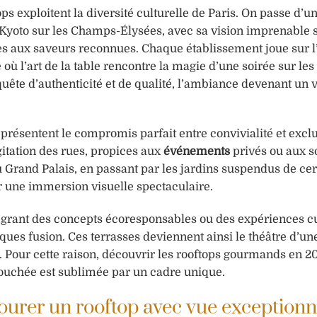
ps exploitent la diversité culturelle de Paris. On passe d’u
oto sur les Champs-Élysées, avec sa vision imprenable s
s aux saveurs reconnues. Chaque établissement joue sur l
ù l’art de la table rencontre la magie d’une soirée sur les t
quête d’authenticité et de qualité, l’ambiance devenant un v
eprésentent le compromis parfait entre convivialité et exclu
agitation des rues, propices aux
événements
privés ou aux s
Grand Palais, en passant par les jardins suspendus de cer
ar une immersion visuelle spectaculaire.
ntégrant des concepts écoresponsables ou des expériences c
ues fusion. Ces terrasses deviennent ainsi le théâtre d’une
el. Pour cette raison, découvrir les rooftops gourmands en 20
 bouchée est sublimée par un cadre unique.
ourer un rooftop avec vue exceptionn