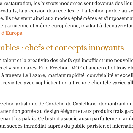
 restauration, les bistrots modernes sont devenus des lie
oduits, la précision des recettes, et l’attention portée au s
vre. Ils résistent ainsi aux modes éphémères et s’imposent 
 parisienne et même européenne, invitant à découvrir tou
s d’Europe
.
tables : chefs et concepts innovants
talent et la créativité des chefs qui insufflent une nouvelle
s et visionnaires. Eric Frechon, MOF et ancien chef trois éto
 à travers Le Lazare, mariant rapidité, convivialité et exce
evisitée avec sophistication attire une clientèle variée al
irection artistique de Cordélia de Castellane, démontrant qu
attention portée au design élégant et aux produits frais gar
prenant les palais. Ce bistrot associe aussi parfaitement am
à un succès immédiat auprès du public parisien et internati