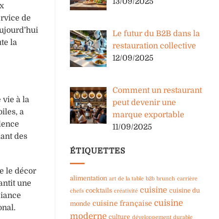
13/09/2025
ux
ervice de
aujourd’hui
Le futur du B2B dans la
te la
restauration collective
12/09/2025
Comment un restaurant
 vie à la
peut devenir une
iles, a
marque exportable
llence
11/09/2025
lant des
ÉTIQUETTES
e le décor
alimentation
art de la table
b2b
brunch
carrière
antit une
cuisine
cocktails
cuisine du
chefs
créativité
biance
cuisine
cuisine française
monde
onal.
moderne
culture
développement durable