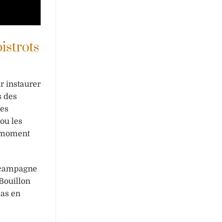
istrots
r instaurer
s des
les
ou les
e moment
e campagne
 Bouillon
pas en