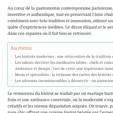
Au cœur de la gastronomie contemporaine parisienne,
inventive et authentique, tout en préservant l’âme cha
combinent avec brio tradition et innovation, attirant u
quête d’expériences inédites. Le décor élégant et le se
dans ces repaires où il fait bon se retrouver.
Au menu
Les bistrots modernes : une réinvention de la tradition 
Les talents derrière les meilleures tables : chefs et con
Ambiance et design : l’art de créer une expérience inou
Menu et spécialités : la richesse des cartes des bistrot
Les adresses incontournables à découvrir : un panorama
Le renouveau du bistrot se traduit par un mariage harm
frais et une ambiance conviviale, où la modernité s’ex
créatifs et les menus dégustation soignés. On trouve, 
gare chic offrant une cuisine bistrot twistée par l’ex