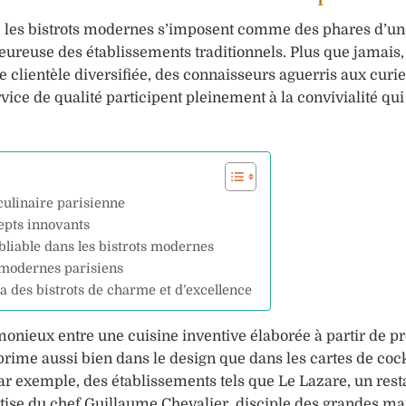
 les bistrots modernes s’imposent comme des phares d’un
leureuse des établissements traditionnels. Plus que jamais,
ne clientèle diversifiée, des connaisseurs aguerris aux curi
rvice de qualité participent pleinement à la convivialité qu
culinaire parisienne
cepts innovants
bliable dans les bistrots modernes
s modernes parisiens
 des bistrots de charme et d’excellence
onieux entre une cuisine inventive élaborée à partir de pr
prime aussi bien dans le design que dans les cartes de cock
par exemple, des établissements tels que Le Lazare, un res
pertise du chef Guillaume Chevalier, disciple des grandes m