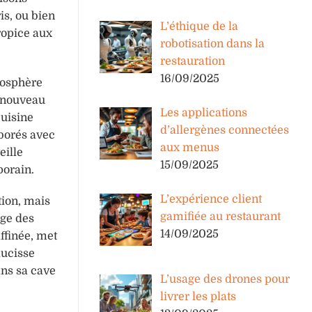
is, ou bien
L’éthique de la
ropice aux
robotisation dans la
restauration
16/09/2025
mosphère
t nouveau
Les applications
cuisine
d’allergènes connectées
aborés avec
aux menus
eille
15/09/2025
porain.
L’expérience client
tion, mais
gamifiée au restaurant
rge des
14/09/2025
ffinée, met
aucisse
ans sa cave
L’usage des drones pour
livrer les plats