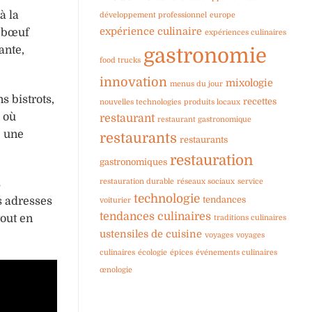
à la
développement professionnel
europe
expérience culinaire
e bœuf
expériences culinaires
ante,
gastronomie
food trucks
innovation
mixologie
menus du jour
s bistrots,
recettes
nouvelles technologies
produits locaux
 où
restaurant
restaurant gastronomique
c une
restaurants
restaurants
restauration
gastronomiques
restauration durable
réseaux sociaux
service
s
technologie
tendances
s adresses
voiturier
tendances culinaires
tout en
traditions culinaires
ustensiles de cuisine
voyages
voyages
culinaires
écologie
épices
événements culinaires
œnologie