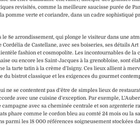
ques revisités, comme la meilleure saucisse purée de Par
 la pomme verte et coriandre, dans un cadre sophistiqué p
 le 8e arrondissement, qui plonge le visiteur dans une at
 Cordélia de Castellane, avec ses boiseries, ses détails Ar
clientèle fashion et cosmopolite. Les incontournables de la 
nnaise ou encore les Saint-Jacques à la grenobloise, sont él
la tarte tatin à la crème d’Isigny. Ces lieux allient à merv
tage du bistrot classique et les exigences du gourmet contem
ui ne se contentent pas d’être de simples lieux de restaura
accorde avec une cuisine d’exception. Par exemple, L’Aube
 campagne avec sa cheminée centrale et son argenterie ra
 plats phare comme le cordon bleu au comté 24 mois ou la s
ins parmi les 18 000 références soigneusement stockées d