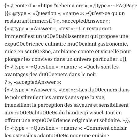
{« @context »: »https://schema.org », »@type »: »FAQPage
[{« @type »: »Question », »name »: »Qu’est-ce qu’un
restaurant immersif ? », »acceptedAnswer »:
{« @type »: »Answer », »text »: »Un restaurant
immersif est un u00e9tablissement qui propose une
expu00e9rience culinaire mu00ealant gastronomie,
mise en scu00e8ne, ambiance sonore et visuelle pour
plonger les convives dans un univers particulier. »}},
{« @type »: »Question », »name »: »Quels sont les
avantages des du00eeners dans le noir
? », »acceptedAnswer »:
{« @type »: »Answer », »text »: »Les du00eeners dans
le noir stimulent les autres sens que la vue,
intensifient la perception des saveurs et sensibilisent
aux ru00e9alitu00e9s du handicap visuel, tout en
offrant une expu00e9rience originale et solidaire. »}},
{« @type »: »Question », »name »: »Comment choisir
les ustensiles adaptu00e9s pour une cuisine