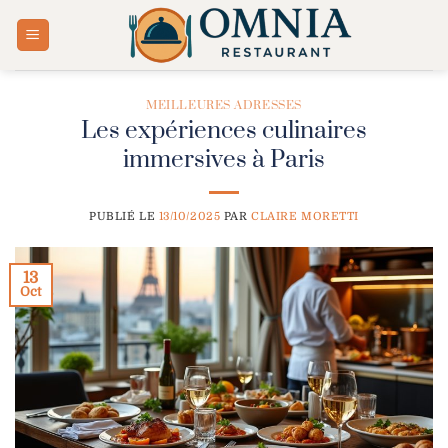
Passer
au
contenu
MEILLEURES ADRESSES
Les expériences culinaires
immersives à Paris
PUBLIÉ LE
13/10/2025
PAR
CLAIRE MORETTI
13
Oct