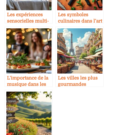
Les expériences
Les symboles
sensorielles multi-
culinaires dans l’art
sens
et la littérature
L’importance de la
Les villes les plus
musique dans les
gourmandes
événements
d’Europe
culinaires