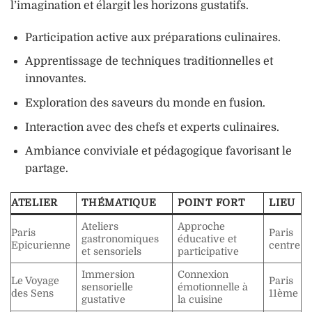
l’imagination et élargit les horizons gustatifs.
Participation active aux préparations culinaires.
Apprentissage de techniques traditionnelles et
innovantes.
Exploration des saveurs du monde en fusion.
Interaction avec des chefs et experts culinaires.
Ambiance conviviale et pédagogique favorisant le
partage.
ATELIER
THÉMATIQUE
POINT FORT
LIEU
Ateliers
Approche
Paris
Paris
gastronomiques
éducative et
Epicurienne
centre
et sensoriels
participative
Immersion
Connexion
Le Voyage
Paris
sensorielle
émotionnelle à
des Sens
11ème
gustative
la cuisine