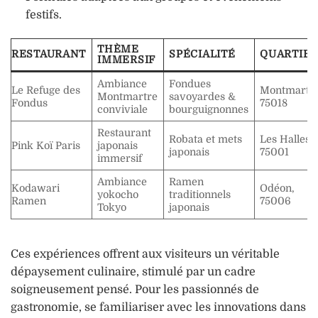
festifs.
THÈME
RESTAURANT
SPÉCIALITÉ
QUARTIER
IMMERSIF
Ambiance
Fondues
Le Refuge des
Montmartre
Montmartre
savoyardes &
Fondus
75018
conviviale
bourguignonnes
Restaurant
Robata et mets
Les Halles,
Pink Koï Paris
japonais
japonais
75001
immersif
Ambiance
Ramen
Kodawari
Odéon,
yokocho
traditionnels
Ramen
75006
Tokyo
japonais
Ces expériences offrent aux visiteurs un véritable
dépaysement culinaire, stimulé par un cadre
soigneusement pensé. Pour les passionnés de
gastronomie, se familiariser avec les innovations dans