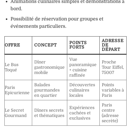
Animations culinaires simples et démonstrations à
bord.
Possibilité de réservation pour groupes et
événements particuliers.
ADRESSE
POINTS
OFFRE
CONCEPT
DE
FORTS
DÉPART
Vue
Dîner
Proche
Le Bus
panoramique
gastronomique
Tour Eiffel,
Toqué
+ cuisine
mobile
75007
raffinée
Balades
Découvertes
Points
Paris
gourmandes
culinaires
variables à
Epicurienne
en quartier
locales
Paris
Paris
Expériences
Le Secret
Dîners secrets
centre
cachées et
Gourmand
et thématiques
(adresse
exclusives
secrète)