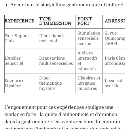
Accent sur le storytelling gastronomique et culturel.
TYPE
POINT
EXPÉRIENCE
ADRESSE
D’IMMERSION
FORT
Stimulation
51 rue
Noir Supper
Dîner dans le
sensorielle
Quincampoi
Club
noir total
accrue
75004
Ateliers
L’Atelier
Dégustations
interactifs
Paris 6ème
Sensoriel
multisensorielles
et
arrondisse
éducatifs
Dîner
Histoires et
Saveurs et
Localisation
thématique
intrigues
Mystère
secrète
mystère
culinaires
L’engouement pour ces expériences souligne une
tendance forte : la quête d’authenticité et d’émotion
dans la gastronomie. Ces aventures hors du commun,