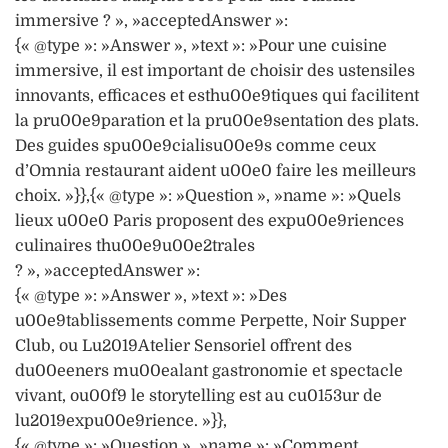
immersive ? », »acceptedAnswer »:
{« @type »: »Answer », »text »: »Pour une cuisine
immersive, il est important de choisir des ustensiles
innovants, efficaces et esthu00e9tiques qui facilitent
la pru00e9paration et la pru00e9sentation des plats.
Des guides spu00e9cialisu00e9s comme ceux
d’Omnia restaurant aident u00e0 faire les meilleurs
choix. »}},{« @type »: »Question », »name »: »Quels
lieux u00e0 Paris proposent des expu00e9riences
culinaires thu00e9u00e2trales
? », »acceptedAnswer »:
{« @type »: »Answer », »text »: »Des
u00e9tablissements comme Perpette, Noir Supper
Club, ou Lu2019Atelier Sensoriel offrent des
du00eeners mu00ealant gastronomie et spectacle
vivant, ou00f9 le storytelling est au cu0153ur de
lu2019expu00e9rience. »}},
{« @type »: »Question », »name »: »Comment