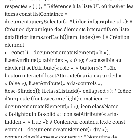
respectés » } ] }; // Référence à la liste UL où insérer les
items const listContainer =
document.querySelector(« #birlor-infographie ul »); //
Création dynamique des éléments interactifs en liste
dataBirlor.items.forEach((item, index) => { // Création
élément
const li = document.createElement(« li »);
li.setAttribute(« tabindex », « 0 »); // accessible au
clavier li.setAttribute(« role », « button »); // rôle
bouton interactif li.setAttribute(« aria-expanded »,
« false »); li.setAttribute(« aria-controls »,
`desc-${index}`); li.classList.add(« collapsed »); // Icône
d’ampoule (fontawesome light) const icon =
document.createElement(« i »); icon.className =
« fa-lightbulb fa-solid »; icon.setAttribute(« aria-
hidden », « true »); // Conteneur contenu texte const
content = document.createElement(« div »);
content.className = « content »; // Nom/titre de