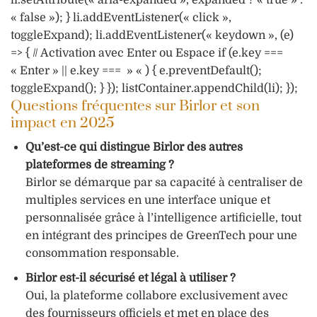
li.setAttribute(« aria-expanded », expanded ? « true » :
« false »); } li.addEventListener(« click »,
toggleExpand); li.addEventListener(« keydown », (e)
=> { // Activation avec Enter ou Espace if (e.key ===
« Enter » || e.key === » « ) { e.preventDefault();
toggleExpand(); } }); listContainer.appendChild(li); });
Questions fréquentes sur Birlor et son
impact en 2025
Qu’est-ce qui distingue Birlor des autres
plateformes de streaming ?
Birlor se démarque par sa capacité à centraliser de
multiples services en une interface unique et
personnalisée grâce à l’intelligence artificielle, tout
en intégrant des principes de GreenTech pour une
consommation responsable.
Birlor est-il sécurisé et légal à utiliser ?
Oui, la plateforme collabore exclusivement avec
des fournisseurs officiels et met en place des