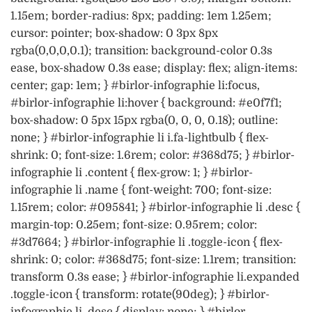
1.15em; border-radius: 8px; padding: 1em 1.25em;
cursor: pointer; box-shadow: 0 3px 8px
rgba(0,0,0,0.1); transition: background-color 0.3s
ease, box-shadow 0.3s ease; display: flex; align-items:
center; gap: 1em; } #birlor-infographie li:focus,
#birlor-infographie li:hover { background: #e0f7f1;
box-shadow: 0 5px 15px rgba(0, 0, 0, 0.18); outline:
none; } #birlor-infographie li i.fa-lightbulb { flex-
shrink: 0; font-size: 1.6rem; color: #368d75; } #birlor-
infographie li .content { flex-grow: 1; } #birlor-
infographie li .name { font-weight: 700; font-size:
1.15rem; color: #095841; } #birlor-infographie li .desc {
margin-top: 0.25em; font-size: 0.95rem; color:
#3d7664; } #birlor-infographie li .toggle-icon { flex-
shrink: 0; color: #368d75; font-size: 1.1rem; transition:
transform 0.3s ease; } #birlor-infographie li.expanded
.toggle-icon { transform: rotate(90deg); } #birlor-
infographie li .desc { display: none; } #birlor-