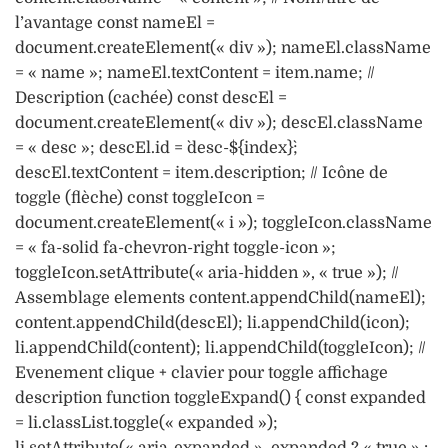
l’avantage const nameEl =
document.createElement(« div »); nameEl.className
= « name »; nameEl.textContent = item.name; //
Description (cachée) const descEl =
document.createElement(« div »); descEl.className
= « desc »; descEl.id = `desc-${index}`;
descEl.textContent = item.description; // Icône de
toggle (flèche) const toggleIcon =
document.createElement(« i »); toggleIcon.className
= « fa-solid fa-chevron-right toggle-icon »;
toggleIcon.setAttribute(« aria-hidden », « true »); //
Assemblage elements content.appendChild(nameEl);
content.appendChild(descEl); li.appendChild(icon);
li.appendChild(content); li.appendChild(toggleIcon); //
Evenement clique + clavier pour toggle affichage
description function toggleExpand() { const expanded
= li.classList.toggle(« expanded »);