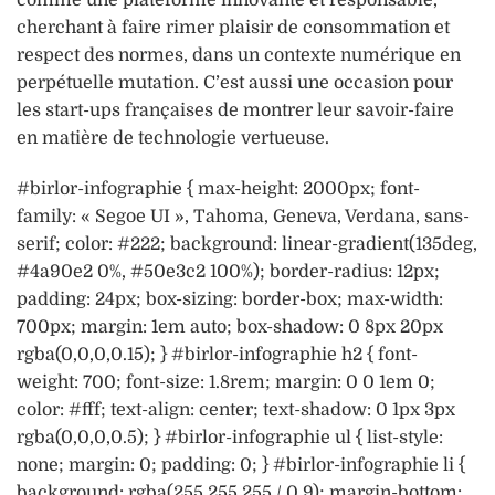
cherchant à faire rimer plaisir de consommation et
respect des normes, dans un contexte numérique en
perpétuelle mutation. C’est aussi une occasion pour
les start-ups françaises de montrer leur savoir-faire
en matière de technologie vertueuse.
#birlor-infographie { max-height: 2000px; font-
family: « Segoe UI », Tahoma, Geneva, Verdana, sans-
serif; color: #222; background: linear-gradient(135deg,
#4a90e2 0%, #50e3c2 100%); border-radius: 12px;
padding: 24px; box-sizing: border-box; max-width:
700px; margin: 1em auto; box-shadow: 0 8px 20px
rgba(0,0,0,0.15); } #birlor-infographie h2 { font-
weight: 700; font-size: 1.8rem; margin: 0 0 1em 0;
color: #fff; text-align: center; text-shadow: 0 1px 3px
rgba(0,0,0,0.5); } #birlor-infographie ul { list-style:
none; margin: 0; padding: 0; } #birlor-infographie li {
background: rgba(255 255 255 / 0.9); margin-bottom: