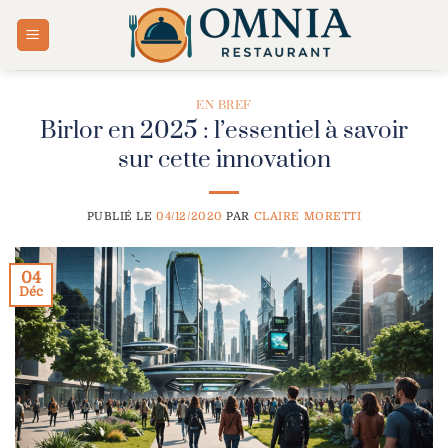
Passer
au
contenu
EN BREF
Birlor en 2025 : l’essentiel à savoir
sur cette innovation
PUBLIÉ LE
04/12/2020
PAR
CLAIRE MORETTI
04
Déc