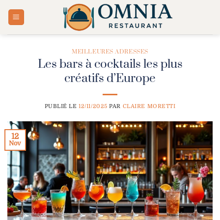
Passer
au
contenu
MEILLEURES ADRESSES
Les bars à cocktails les plus
créatifs d’Europe
PUBLIÉ LE
12/11/2025
PAR
CLAIRE MORETTI
12
Nov