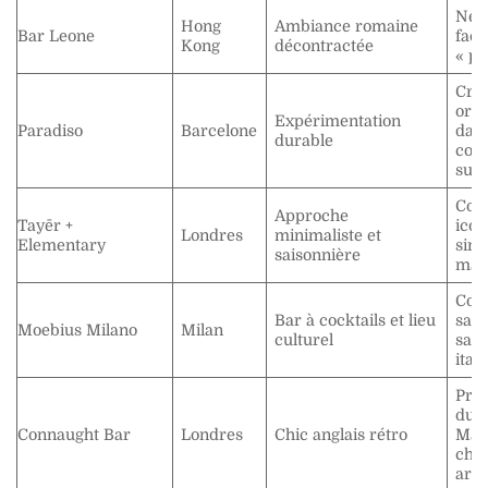
Neg
Hong
Ambiance romaine
Bar Leone
faç
Kong
décontractée
« po
Créa
orig
Expérimentation
Paradiso
Barcelone
dan
durable
con
sur
Cock
Approche
Tayēr +
icon
Londres
minimaliste et
Elementary
simp
saisonnière
max
Cock
Bar à cocktails et lieu
sais
Moebius Milano
Milan
culturel
sav
ital
Pré
du 
Connaught Bar
Londres
Chic anglais rétro
Mart
char
arg