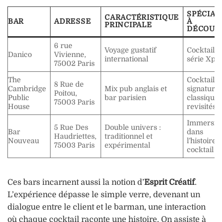
SPÉCIAL
CARACTÉRISTIQUE
BAR
ADRESSE
À
PRINCIPALE
DÉCOUV
6 rue
Voyage gustatif
Cocktails
Danico
Vivienne,
international
série Xplo
75002 Paris
The
Cocktails
8 Rue de
Cambridge
Mix pub anglais et
signatures
Poitou,
Public
bar parisien
classique
75003 Paris
House
revisités
Immersio
5 Rue Des
Double univers :
Bar
dans
Haudriettes,
traditionnel et
Nouveau
l’histoire 
75003 Paris
expérimental
cocktail
Ces bars incarnent aussi la notion d’
Esprit Créatif
.
L’expérience dépasse le simple verre, devenant un
dialogue entre le client et le barman, une interaction
où chaque cocktail raconte une histoire. On assiste à