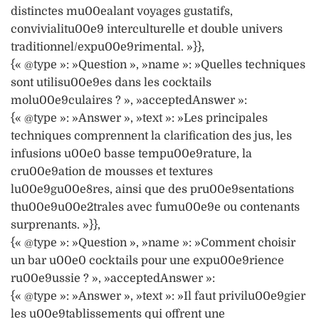
distinctes mu00ealant voyages gustatifs,
convivialitu00e9 interculturelle et double univers
traditionnel/expu00e9rimental. »}},
{« @type »: »Question », »name »: »Quelles techniques
sont utilisu00e9es dans les cocktails
molu00e9culaires ? », »acceptedAnswer »:
{« @type »: »Answer », »text »: »Les principales
techniques comprennent la clarification des jus, les
infusions u00e0 basse tempu00e9rature, la
cru00e9ation de mousses et textures
lu00e9gu00e8res, ainsi que des pru00e9sentations
thu00e9u00e2trales avec fumu00e9e ou contenants
surprenants. »}},
{« @type »: »Question », »name »: »Comment choisir
un bar u00e0 cocktails pour une expu00e9rience
ru00e9ussie ? », »acceptedAnswer »:
{« @type »: »Answer », »text »: »Il faut privilu00e9gier
les u00e9tablissements qui offrent une