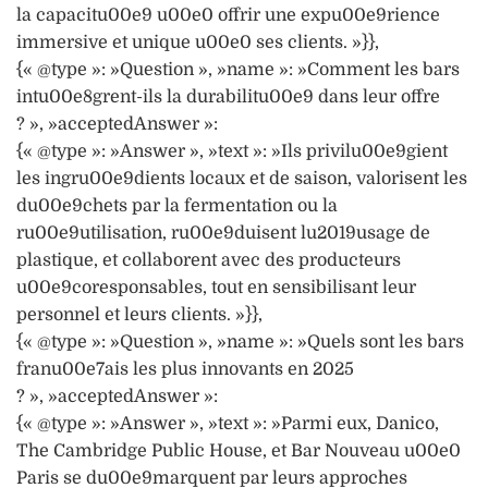
la capacitu00e9 u00e0 offrir une expu00e9rience
immersive et unique u00e0 ses clients. »}},
{« @type »: »Question », »name »: »Comment les bars
intu00e8grent-ils la durabilitu00e9 dans leur offre
? », »acceptedAnswer »:
{« @type »: »Answer », »text »: »Ils privilu00e9gient
les ingru00e9dients locaux et de saison, valorisent les
du00e9chets par la fermentation ou la
ru00e9utilisation, ru00e9duisent lu2019usage de
plastique, et collaborent avec des producteurs
u00e9coresponsables, tout en sensibilisant leur
personnel et leurs clients. »}},
{« @type »: »Question », »name »: »Quels sont les bars
franu00e7ais les plus innovants en 2025
? », »acceptedAnswer »:
{« @type »: »Answer », »text »: »Parmi eux, Danico,
The Cambridge Public House, et Bar Nouveau u00e0
Paris se du00e9marquent par leurs approches