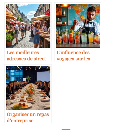
restauration haut de
d’Europe
gamme
Les meilleures
L’influence des
adresses de street
voyages sur les
food en Europe
tendances en
mixologie
Organiser un repas
d’entreprise
inoubliable