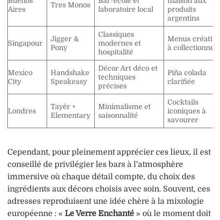
Buenos
Bar-école et
maison aux
Tres Monos
Aires
laboratoire local
produits
argentins
Classiques
Jigger &
Menus créatifs
Singapour
modernes et
Pony
à collectionner
hospitalité
Décor Art déco et
Mexico
Handshake
Piña colada
techniques
City
Speakeasy
clarifiée
précises
Cocktails
Tayēr +
Minimalisme et
Londres
iconiques à
Elementary
saisonnalité
savourer
Cependant, pour pleinement apprécier ces lieux, il est
conseillé de privilégier les bars à l’atmosphère
immersive où chaque détail compte, du choix des
ingrédients aux décors choisis avec soin. Souvent, ces
adresses reproduisent une idée chère à la mixologie
européenne : «
Le Verre Enchanté
» où le moment doit