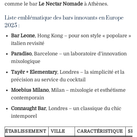
comme le bar
Le Nectar Nomade
à Athènes.
Liste emblématique des bars innovants en Europe
2025 :
Bar Leone
, Hong Kong – pour son style « popolare »
italien revisité
Paradiso
, Barcelone – un laboratoire d’innovation
mixologique
Tayēr + Elementary
, Londres – la simplicité et la
précision au service du cocktail
Moebius Milano
, Milan – mixologie et esthétisme
contemporain
Connaught Bar
, Londres – un classique du chic
intemporel
ÉTABLISSEMENT
VILLE
CARACTÉRISTIQUE
SPÉ