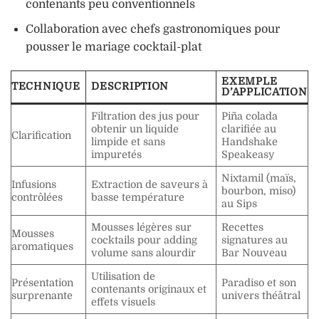
contenants peu conventionnels
Collaboration avec chefs gastronomiques pour
pousser le mariage cocktail-plat
EXEMPLE
TECHNIQUE
DESCRIPTION
D’APPLICATION
Filtration des jus pour
Piña colada
obtenir un liquide
clarifiée au
Clarification
limpide et sans
Handshake
impuretés
Speakeasy
Nixtamil (maïs,
Infusions
Extraction de saveurs à
bourbon, miso)
contrôlées
basse température
au Sips
Mousses légères sur
Recettes
Mousses
cocktails pour adding
signatures au
aromatiques
volume sans alourdir
Bar Nouveau
Utilisation de
Présentation
Paradiso et son
contenants originaux et
surprenante
univers théâtral
effets visuels