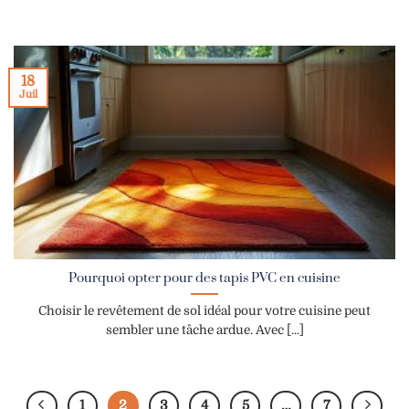
18
Juil
Pourquoi opter pour des tapis PVC en cuisine
Choisir le revêtement de sol idéal pour votre cuisine peut
sembler une tâche ardue. Avec [...]
1
2
3
4
5
…
7